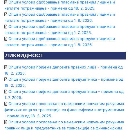
Кредитне картице
Општи услови одобравања пласмана правним лицима и
Инвестициони кредити
Послови депозитара
наплате потраживања - примена од 18. 2. 2025.
Поклон картица
Општи услови одобравања пласмана правним лицима и
Девизни кредити
ТАРИФА НАКНАДА
наплате потраживања - примена од 1. 8. 2026.
е-Захтеви за картице
Револвинг линије
Општи услови одобравања пласмана предузетницима и
ОПШТИ УСЛОВИ ПОСЛОВАЊА
наплате потраживања - примена од 1. 7. 2025.
Кредит за стамбене заједнице
ШТЕДЊА
Општи услови одобравања пласмана предузетницима и
наплате потраживања - примена од 1. 8. 2026.
Динарска штедња
Е-СЕРВИСИ
ЛИКВИДНОСТ
Девизна штедња
Halcom E-Bank
Општи услови пријема депозита правних лица - примена од
Дечја штедња
OfficeBanking
18. 2. 2025.
Општи услови пријема депозита предузетника - примена од
E-commerce
Е-СЕРВИСИ
18. 2. 2025.
Општи услови пријема депозита предузетника – примена од
Електронско банкарство
ОСТАЛО
1. 7. 2025.
Мобилно банкарство
Општи услови пословања по наменским новчаним рачунима
Документарно пословање
физичких лица за трансакције са финансијским инструментима
Google Pay
- примена од 18. 2. 2025.
е-Фискализација
Општи услови пословања по наменским новчаним рачунима
Apple Pay
правних лица и предузетника за трансакције са финансијским
ТАРИФА НАКНАДА