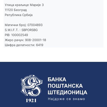
КАМАТНЕ СТОПЕ
Улица краљице Марије 3
11120 Београд
ОПШТИ УСЛОВИ ПОСЛОВАЊА
Република Србија
Матични број: 07004893
S.W.I.F.T. : SBPORSBG
PIB: 100002549
Жиро рачун: 908-20001-18
Шифра делатности: 6419