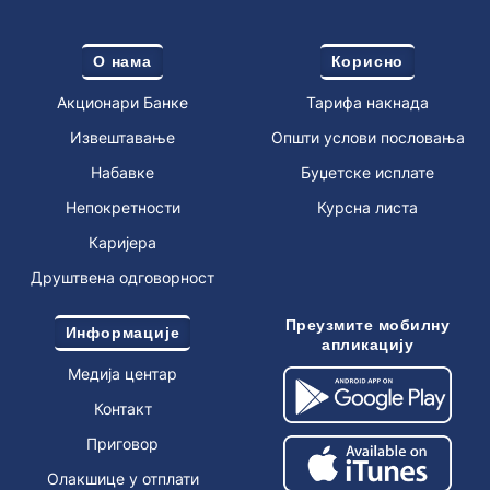
О нама
Корисно
Акционари Банке
Тарифа накнада
Извештавање
Општи услови пословања
Набавке
Буџетске исплате
Непокретности
Курсна листа
Каријера
Друштвена одговорност
Преузмите мобилну
Информације
апликацију
Медија центар
Контакт
Приговор
Олакшице у отплати