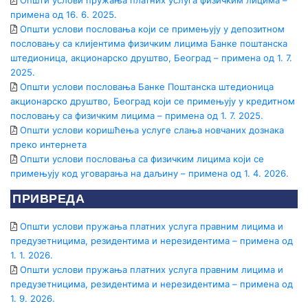
БРОКЕРСКИ ПОСЛОВИ
примена од 16. 6. 2025.
Visa дебитна
Пензија/Инвалиднина унапред
ПЛАТНИ ПРОМЕТ
Бесплатне акције
Општи услови пословања који се примењују у депозитном
пословању са клијентима физичким лицима Банке поштанска
Исплата пензије на кућну адресу
Платни промет у земљи
Штедне обвезнице
Е-СЕРВИСИ
штедионица, акционарско друштво, Београд – примена од 1. 7.
2025.
Платни промет у иностранству
КРЕДИТИ
Интернет банкарство
ДЕВИЗНО-НОВЧАНО ТРЖИШТЕ
Општи услови пословања Банке Поштанска штедионица
акционарско друштво, Београд који се примењују у кредитном
Готовински кредити
Мобилно банкарство
Купопродаја девиза
ПЛАТНЕ КАРТИЦЕ
пословању са физичким лицима – примена од 1. 7. 2025.
Кредити за рефинансирање
Општи услови коришћења услуге слања новчаних дознака
Депозити
КРЕДИТИ
DinaCard дебитна
преко интернета
Потрошачки кредити
Овлашћени мењачи
Oпшти услови пословања са физичким лицима који се
Пољопривредни кредити
Visa дебитна
примењују код уговарања на даљину – примена од 1. 4. 2026.
Ауто кредити
Мењачки послови
Mastercard дебитна
ТАРИФА НАКНАДА
ПРИВРЕДА
Стамбени кредит
Инструменти заштите од промене девизног курса/ка
Visa кредитна
ОПШТИ УСЛОВИ ПОСЛОВАЊА
Општи услови пружања платних услуга правним лицима и
Кредит за енергетску ефикасност
ФИНАНСИЈСКЕ ИНСТИТУЦИЈЕ
предузетницима, резидентима и нерезидентима – примена од
КРЕДИТИ
1. 1. 2026.
ПЛАТНЕ КАРТИЦЕ
Финансијске институције
Субвенционисани кредити
Општи услови пружања платних услуга правним лицима и
Дебитне картице
предузетницима, резидентима и нерезидентима – примена од
Кредити за обртна средства и ликвидност
1. 9. 2026.
ПОСЛОВИ ДЕПОЗИТАРА