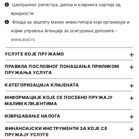
БРОКЕРСКИ ПОСЛОВИ
Централног регистра, депоа и клиринга хартија од
Visa дебитна
Исплата пензије на кућну адресу
ПЛАТНИ ПРОМЕТ
Бесплатне акције
вредности
Фонда за заштиту малих инвеститора који организује и
Платни промет у земљи
Штедне обвезнице
КРЕДИТИ
Е-СЕРВИСИ
којим управља Агенција за осигурање депозита -
Платни промет у иностранству
Готовински кредити
Интернет банкарство
ДЕВИЗНО-НОВЧАНО ТРЖИШТЕ
www.aod.rs
Кредити за рефинансирање
Мобилно банкарство
Купопродаја девиза
ПЛАТНЕ КАРТИЦЕ
УСЛУГЕ КОЈЕ ПРУЖАМО
Потрошачки кредити
Депозити
КРЕДИТИ
DinaCard дебитна
ПРАВИЛА ПОСЛОВНОГ ПОНАШАЊА ПРИЛИКОМ
Ауто кредити
Овлашћени мењачи
ПРУЖАЊА УСЛУГА
Пољопривредни кредити
Visa дебитна
Стамбени кредит
Мењачки послови
Mastercard дебитна
КАТЕГОРИЗАЦИЈА КЛИЈЕНАТА
ТАРИФА НАКНАДА
Кредит за енергетску ефикасност
Инструменти заштите од промене девизног курса/ка
Visa кредитна
ОПШТИ УСЛОВИ ПОСЛОВАЊА
ИНФОРМАЦИЈЕ КОЈЕ СЕ ПОСЕБНО ПРУЖАЈУ
МАЛИМ КЛИЈЕНТИМА
ПЛАТНЕ КАРТИЦЕ
ФИНАНСИЈСКЕ ИНСТИТУЦИЈЕ
КРЕДИТИ
ИЗВРШАВАЊЕ НАЛОГА
Дебитне картице
Финансијске институције
Субвенционисани кредити
Кредитне картице
ФИНАНСИЈСКИ ИНСТРУМЕНТИ ЗА КОЈЕ СЕ
Кредити за обртна средства и ликвидност
ПРУЖАЈУ УСЛУГЕ
ПОСЛОВИ ДЕПОЗИТАРА