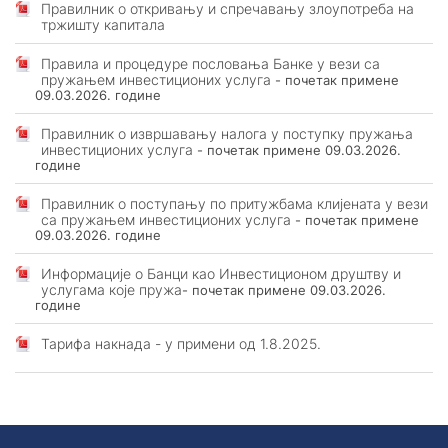
Правилник о откривању и спречавању злоупотреба на
ОПШТИ УСЛОВИ ПОСЛОВАЊА
тржишту капитала
Правила и процедуре пословања Банке у вези са
пружањем инвестиционих услуга
- почетак примене
09.03.2026. године
Правилник о извршавању налога у поступку пружања
инвестиционих услуга
- почетак примене 09.03.2026.
године
Правилник о поступању по притужбама клијената у вези
са пружањем инвестиционих услуга
- почетак примене
09.03.2026. године
Информације о Банци као Инвестиционом друштву и
услугама које пружа
- почетак примене 09.03.2026.
године
Тарифа накнада - у примени од 1.8.2025.