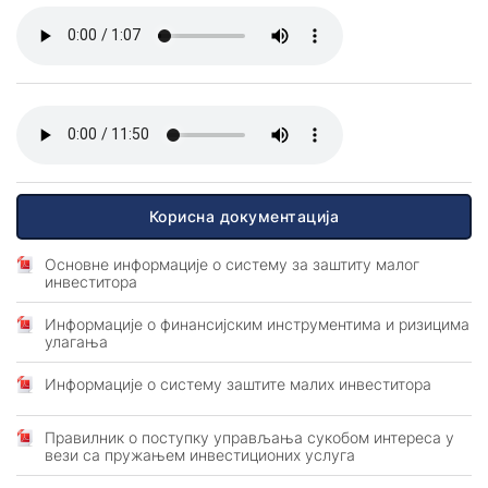
Трајни налог
ПРЕГЛЕД УСЛУГА И НАКНАДА
Директно задужење
ОПШТИ УСЛОВИ ПОСЛОВАЊА
Мењачки послови
Трансфери новца
Издавање сефова
Корисна документација
Осигурање
Самоуслужна зона 24/7
Основне информације о систему за заштиту малог
инвеститора
Промена платног рачуна
Информације о финансијским инструментима и ризицима
Изводи по рачуну
улагања
Информације о систему заштите малих инвеститора
ТАРИФА НАКНАДА
ПРЕГЛЕД УСЛУГА И НАКНАДА
Правилник о поступку управљања сукобом интереса у
вези са пружањем инвестиционих услуга
КАМАТНЕ СТОПЕ