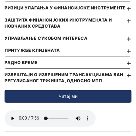
Поклон картица
Инвестициони кредити
РИЗИЦИ УЛАГАЊА У ФИНАНСИЈСКЕ ИНСТРУМЕНТЕ
Послови депозитара
е-Захтеви за картице
Девизни кредити
ЗАШТИТА ФИНАНСИЈСКИХ ИНСТРУМЕНАТА И
ТАРИФА НАКНАДА
НОВЧАНИХ СРЕДСТАВА
Револвинг линије
ШТЕДЊА
ОПШТИ УСЛОВИ ПОСЛОВАЊА
Кредит за стамбене заједнице
УПРАВЉАЊЕ СУКОБОМ ИНТЕРЕСА
Динарска штедња
Девизна штедња
ПРИТУЖБЕ КЛИЈЕНАТА
Е-СЕРВИСИ
Дечја штедња
Halcom E-Bank
РАДНО ВРЕМЕ
OfficeBanking
Е-СЕРВИСИ
ИЗВЕШТАЈИ О ИЗВРШЕНИМ ТРАНСАКЦИЈАМА ВАН
РЕГУЛИСАНОГ ТРЖИШТА, ОДНОСНО МТП
E-commerce
Електронско банкарство
Читај ми
Мобилно банкарство
ОСТАЛО
Google Pay
Документарно пословање
Apple Pay
е-Фискализација
ОСТАЛО
ТАРИФА НАКНАДА