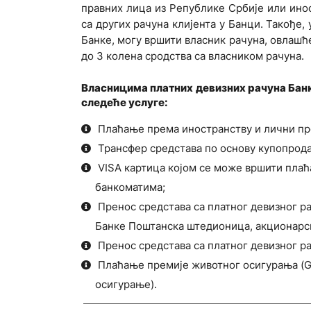
правних лица из Републике Србије или инос
са других рачуна клијента у Банци. Такође
Банке, могу вршити власник рачуна, овлашћ
до 3 колена сродства са власником рачуна.
Власницима платних девизних рачуна Бан
следеће услуге:
Плаћање према иностранству и лични пр
Трансфер средстава по основу купопрода
VISA картица којом се може вршити плаћ
банкоматима;
Пренос средстава са платног девизног р
Банке Поштанска штедионица, акционарс
Пренос средстава са платног девизног ра
Плаћање премије животног осигурања (G
осигурање).