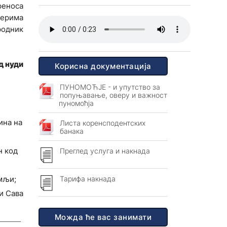
реноса
терима
родник
д нуди
Корисна документација
ПУНОМОЋЈЕ - и упутство за
попуњавање, оверу и важност
пуномоћја
ина на
Листа коренсподентских
банака
н код
Преглед услуга и накнада
Тарифа накнада
емљи;
и Сава
Можда ће вас занимати