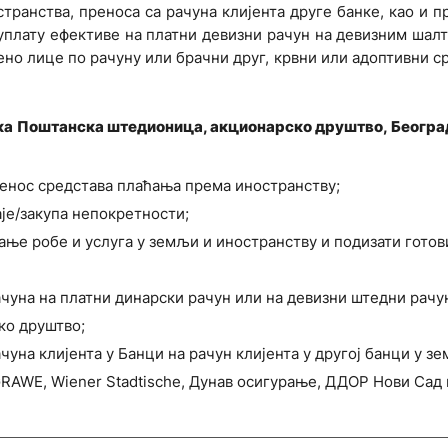
транства, преноса са рачуна клијента друге банке, као и п
, уплату ефективе на платни девизни рачун на девизним шал
ено лице по рачуну или брачни друг, крвни или адоптивни с
ка Поштанска штедионица, акционарско друштво, Београ
енос средстава плаћања према иностранству;
је/закупа непокретности;
ање робе и услуга у земљи и иностранству и подизати готов
ачуна на платни динарски рачун или на девизни штедни рачу
ко друштво;
чуна клијента у Банци на рачун клијента у другој банци у з
RAWE, Wiener Stadtische, Дунав осигурање, ДДОР Нови Сад 