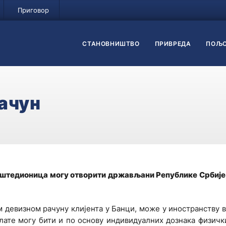
Приговор
СТАНОВНИШТВО
ПРИВРЕДА
ПОЉО
ачун
 штедионица могу отворити држављани Републике Србије,
ом девизном рачуну клијента у Банци, може у иностранству 
плате могу бити и по основу индивидуалних дознака физичк