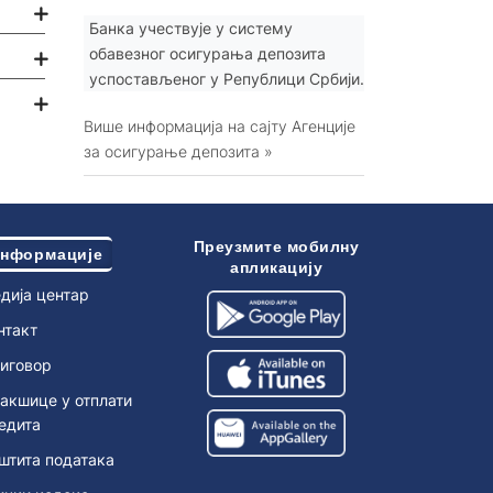
Банка учествује у систему
обавезног осигурања депозита
успостављеног у Републици Србији.
Више информација на сајту Агенције
за осигурање депозита »
Преузмите мобилну
нформације
апликацију
дија центар
нтакт
иговор
акшице у отплати
едита
штита података