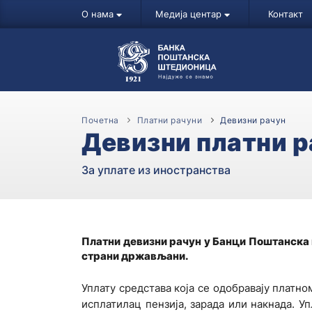
О нама
Медија центар
Контакт
Почетна
Платни рачуни
Девизни рачун
Девизни платни р
За уплате из иностранства
Платни девизни рачун у Банци Поштанска
страни држављани.
Уплату средстава која се одобравају платн
исплатилац пензија, зарада или накнада. У