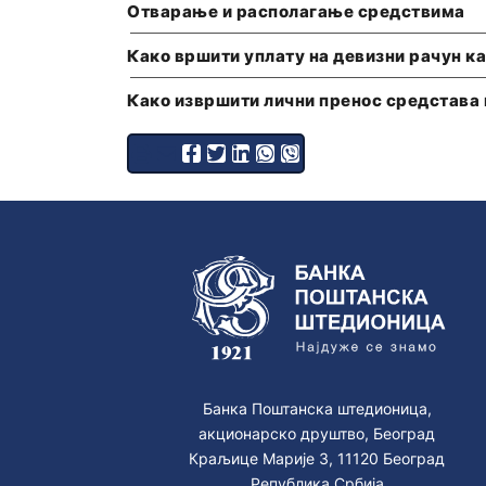
Отварање и располагање средствима
Како вршити уплату на девизни рачун к
Како извршити лични пренос средстава 
Банка Поштанска штедионица,
акционарско друштво, Београд
Краљице Марије 3, 11120 Београд
Република Србија