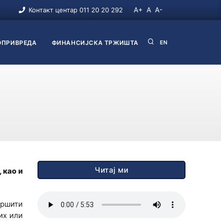
A+
A
A-
Контакт центар 011 20 20 292
ПРИВРЕДА
ФИНАНСИЈСКА ТРЖИШТА
EN
Читај ми
 као и
вршити
их или