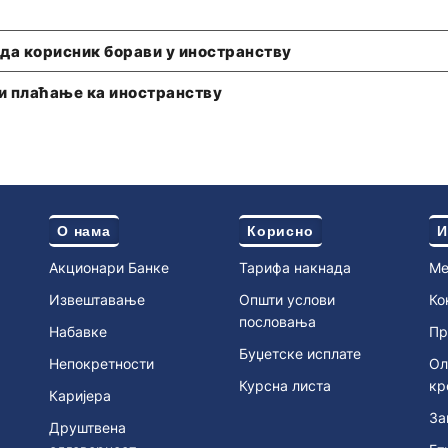
ада корисник борави у иностранству
и плаћање ка иностранству
О нама
Корисно
И
Акционари Банке
Тарифа накнада
Ме
Извештавање
Општи услови
Ко
пословања
Набавке
Пр
Буџетске исплате
Непокретности
Ол
Курсна листа
кр
Каријера
За
Друштвена