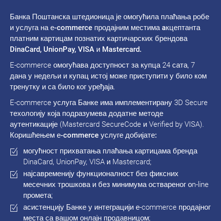
Банка Поштанска штедионица је омогућила плаћања робе
и услуга на е-commerce продајним местима aкцептанта
платним картицам познатих картичарских брендова
DinaCard, UnionPay, VISA и Mastercard.
E-commerce омогућава доступност за купца 24 сата, 7
дана у недељи и купац истој може приступити у било ком
тренутку и са било ког уређаја.
E-commerce услуга Банке има имплементирану 3D Secure
техологију која подразумева додатне методе
аутентикације (Mastercard SecureCode и Verified by VISA).
Коришћењем е-commerce услуге добијате:
могућност прихватања плаћања картицама бренда
DinaCard, UnionPay, VISA и Mastercard;
најсавременију функционалност без фиксних
месечних трошкова и без минимума оствареног оn-line
промета;
асистенцију Банке у интеграцији е-commerce продајног
места са вашом онлајн продавницом;