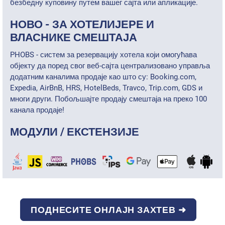
безбедну куповину путем вашег сајта или апликације.
НОВО - ЗА ХОТЕЛИЈЕРЕ И
ВЛАСНИКЕ СМЕШТАЈА
PHOBS - систем за резервацију хотела који омогућава
објекту да поред свог веб-сајта централизовано управља
додатним каналима продаје као што су: Booking.com,
Expedia, AirBnB, HRS, HotelBeds, Travco, Trip.com, GDS и
многи други. Побољшајте продају смештаја на преко 100
канала продаје!
МОДУЛИ / ЕКСТЕНЗИЈЕ
ПОДНЕСИТЕ ОНЛАЈН ЗАХТЕВ ➜