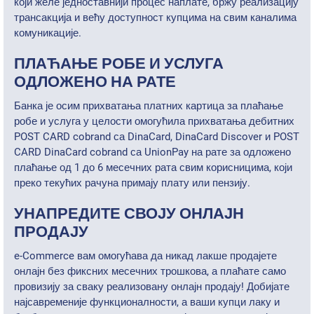
који желе једноставнији процес наплате, бржу реализацију
трансакција и већу доступност купцима на свим каналима
комуникације.
ПЛАЋАЊЕ РОБЕ И УСЛУГА
ОДЛОЖЕНО НА РАТЕ
Банка је осим прихватања платних картица за плаћање
робе и услуга у целости омогућила прихватања дебитних
POST CARD cobrand са DinaCard, DinaCard Discover и POST
CARD DinaCard cobrand са UnionPay на рате за одложено
плаћање од 1 до 6 месечних рата свим корисницима, који
преко текућих рачуна примају плату или пензију.
УНАПРЕДИТЕ СВОЈУ ОНЛАЈН
ПРОДАЈУ
e-Commerce вам омогућава да никад лакше продајете
онлајн без фиксних месечних трошкова, а плаћате само
провизију за сваку реализовану онлајн продају! Добијате
најсавременије функционалности, а ваши купци лаку и