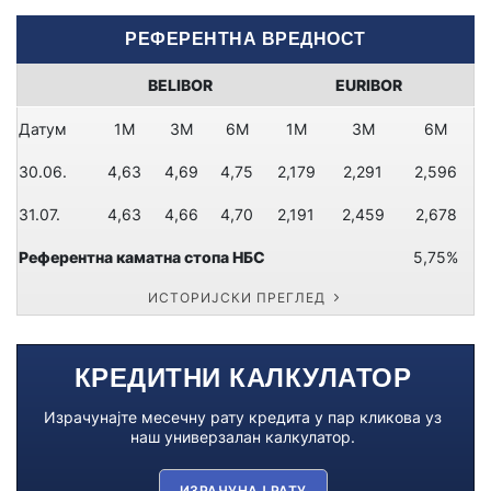
РЕФЕРЕНТНА ВРЕДНОСТ
BELIBOR
EURIBOR
Датум
1M
3M
6M
1M
3M
6M
30.06.
4,63
4,69
4,75
2,179
2,291
2,596
31.07.
4,63
4,66
4,70
2,191
2,459
2,678
Референтна каматна стопа НБС
5,75%
ИСТОРИЈСКИ ПРЕГЛЕД
КРЕДИТНИ КАЛКУЛАТОР
Израчунајте месечну рату кредита у пар кликова уз
наш универзалан калкулатор.
ИЗРАЧУНАЈ РАТУ