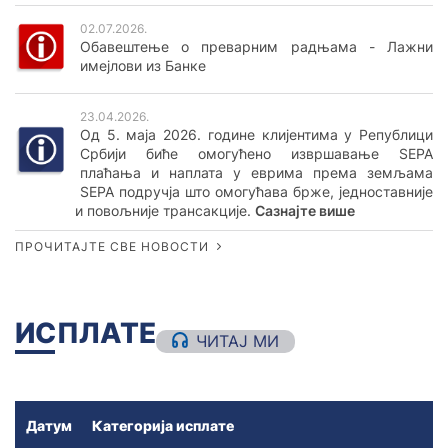
ОСТАЛО
02.07.2026.
ТАРИФА НАКНАДА
Обавештење о преварним радњама - Лажни
Трајни налог
имејлови из Банке
ПРЕГЛЕД УСЛУГА И НАКНАДА
Директно задужење
ОПШТИ УСЛОВИ ПОСЛОВАЊА
23.04.2026.
Мењачки послови
Од 5. маја 2026. године клијентима у Републици
Србији биће омогућено извршавање SEPA
Трансфери новца
плаћања и наплата у еврима према земљама
SEPA подручја што омогућава брже, једноставније
Издавање сефова
и повољније трансакције.
Сазнајте више
Осигурање
ПРОЧИТАЈТЕ СВЕ НОВОСТИ
Самоуслужна зона 24/7
Промена платног рачуна
ИСПЛАТЕ
ЧИТАЈ МИ
Изводи по рачуну
ТАРИФА НАКНАДА
Датум
Категорија исплате
ПРЕГЛЕД УСЛУГА И НАКНАДА