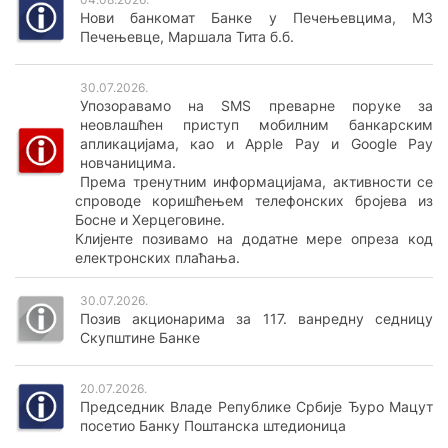
Кредитне картице
Кредити за обртна средства и ликвидност
Нови банкомат Банке у Печењевцима, МЗ
Послови депозитара
Печењевце, Маршала Тита б.б.
Поклон картица
Инвестициони кредити
ТАРИФА НАКНАДА
е-Захтеви за картице
Девизни кредити
30.07.2026.
ОПШТИ УСЛОВИ ПОСЛОВАЊА
Упозоравамо на SMS преварне поруке за
Револвинг линије
неовлашћен приступ мобилним банкарским
ШТЕДЊА
апликацијама, као и Apple Pay и Google Pay
Кредит за стамбене заједнице
новчаницима.
Динарска штедња
Према тренутним информацијама, активности се
спроводе коришћењем телефонских бројева из
Девизна штедња
Е-СЕРВИСИ
Босне и Херцеговине.
Дечја штедња
Клијенте позивамо на додатне мере опреза код
Halcom E-Bank
електронских плаћања.
OfficeBanking
Е-СЕРВИСИ
30.07.2026.
E-commerce
Позив акционарима за 117. ванредну седницу
Електронско банкарство
Скупштине Банке
Мобилно банкарство
ОСТАЛО
20.07.2026.
Google Pay
Документарно пословање
Председник Владе Републике Србије Ђуро Мацут
посетио Банку Поштанска штедионица
Apple Pay
е-Фискализација