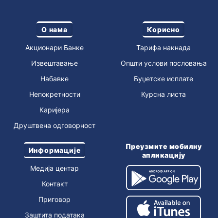
О нама
Корисно
Акционари Банке
Тарифа накнада
Извештавање
Општи услови пословања
Набавке
Буџетске исплате
Непокретности
Курсна листа
Каријера
Друштвена одговорност
Преузмите мобилну
Информације
апликацију
Медија центар
Контакт
Приговор
Заштита података