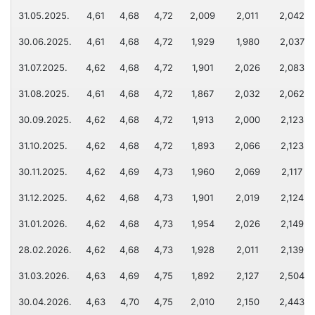
Поклон картица
Инвестициони кредити
31.05.2025.
4,61
4,68
4,72
2,009
2,011
2,042
Послови депозитара
Девизни кредити
ШТЕДЊА
30.06.2025.
4,61
4,68
4,72
1,929
1,980
2,037
ТАРИФА НАКНАДА
Револвинг линије
Динарска штедња
31.07.2025.
4,62
4,68
4,72
1,901
2,026
2,083
ОПШТИ УСЛОВИ ПОСЛОВАЊА
Кредит за стамбене заједнице
Девизна штедња
31.08.2025.
4,61
4,68
4,72
1,867
2,032
2,062
Дечја штедња
Е-СЕРВИСИ
30.09.2025.
4,62
4,68
4,72
1,913
2,000
2,123
Halcom E-Bank
Е-СЕРВИСИ
31.10.2025.
4,62
4,68
4,72
1,893
2,066
2,123
OfficeBanking
30.11.2025.
4,62
4,69
4,73
1,960
2,069
2,117
Електронско банкарство
E-commerce
31.12.2025.
4,62
4,68
4,73
1,901
2,019
2,124
Мобилно банкарство
Google Pay
31.01.2026.
4,62
4,68
4,73
1,954
2,026
2,149
ОСТАЛО
Apple Pay
28.02.2026.
4,62
4,68
4,73
1,928
2,011
2,139
Документарно пословање
31.03.2026.
4,63
4,69
4,75
1,892
2,127
2,504
ОСТАЛО
е-Фискализација
30.04.2026.
4,63
4,70
4,75
2,010
2,150
2,443
Трајни налог
ТАРИФА НАКНАДА