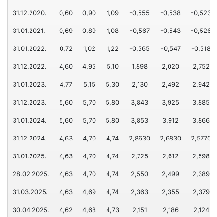
БРОКЕРСКИ ПОСЛОВИ
Visa дебитна
31.12.2020.
0,60
0,90
1,09
-0,555
-0,538
-0,523
Исплата пензије на кућну адресу
ПЛАТНИ ПРОМЕТ
Бесплатне акције
31.01.2021.
0,69
0,89
1,08
-0,567
-0,543
-0,526
Платни промет у земљи
Штедне обвезнице
КРЕДИТИ
Е-СЕРВИСИ
31.01.2022.
0,72
1,02
1,22
-0,565
-0,547
-0,518
Платни промет у иностранству
Готовински кредити
Интернет банкарство
ДЕВИЗНО-НОВЧАНО ТРЖИШТЕ
31.12.2022.
4,60
4,95
5,10
1,898
2,020
2,752
Кредити за рефинансирање
Мобилно банкарство
Купопродаја девиза
ПЛАТНЕ КАРТИЦЕ
31.01.2023.
4,77
5,15
5,30
2,130
2,492
2,942
Потрошачки кредити
Депозити
КРЕДИТИ
DinaCard дебитна
31.12.2023.
5,60
5,70
5,80
3,843
3,925
3,885
Ауто кредити
Овлашћени мењачи
Пољопривредни кредити
Visa дебитна
31.01.2024.
5,60
5,70
5,80
3,853
3,912
3,866
Стамбени кредит
Мењачки послови
Mastercard дебитна
ТАРИФА НАКНАДА
31.12.2024.
4,63
4,70
4,74
2,8630
2,6830
2,5770
Кредит за енергетску ефикасност
Инструменти заштите од промене девизног курса/ка
Visa кредитна
ОПШТИ УСЛОВИ ПОСЛОВАЊА
31.01.2025.
4,63
4,70
4,74
2,725
2,612
2,598
ПЛАТНЕ КАРТИЦЕ
ФИНАНСИЈСКЕ ИНСТИТУЦИЈЕ
КРЕДИТИ
28.02.2025.
4,63
4,70
4,74
2,550
2,499
2,389
Дебитне картице
Финансијске институције
Субвенционисани кредити
31.03.2025.
4,63
4,69
4,74
2,363
2,355
2,379
Кредитне картице
Кредити за обртна средства и ликвидност
30.04.2025.
4,62
4,68
4,73
2,151
2,186
2,124
ПОСЛОВИ ДЕПОЗИТАРА