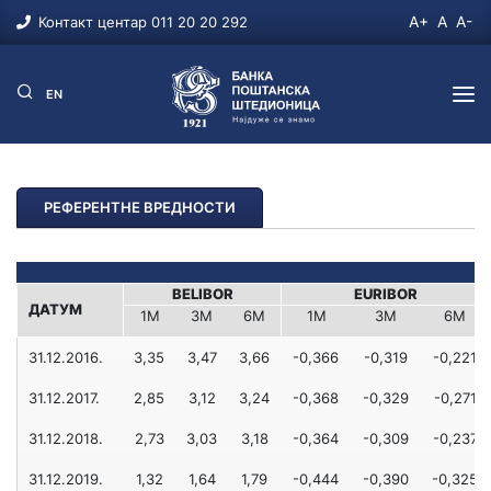
A+
A
A-
Контакт центар 011 20 20 292
EN
СТАНОВНИШТВО
РЕФЕРЕНТНЕ ВРЕДНОСТИ
ПЛАТНИ РАЧУНИ
ПРИВРЕДА
Динарски рачуни
ПЛАТНИ РАЧУНИ
ПОЉОПРИВРЕДА
BELIBOR
EURIBOR
Девизни рачун
ДАТУМ
1M
3M
6M
1M
3M
6M
Динарски рачун за резиденте
ПЛАТНИ РАЧУНИ
ФИНАНСИЈСКА ТРЖИШТА
31.12.2016.
3,35
3,47
3,66
-0,366
-0,319
-0,221
Девизни рачун за резиденте
ПОГОДНОСТИ
Рачун за пољопривреднике
ХАРТИЈЕ ОД ВРЕДНОСТИ
31.12.2017.
2,85
3,12
3,24
-0,368
-0,329
-0,271
Динарски и девизни рачуни за нерезиденте
Чекови
Хартије од вредности
ПЛАТНЕ КАРТИЦЕ
31.12.2018.
2,73
3,03
3,18
-0,364
-0,309
-0,237
ESCROW рачуни
Дозвољено прекорачење
DinaCard Post Card дебитна
31.12.2019.
1,32
1,64
1,79
-0,444
-0,390
-0,325
Дозвољено прекорачење (overdraft)
Пензија/Инвалиднина унапред