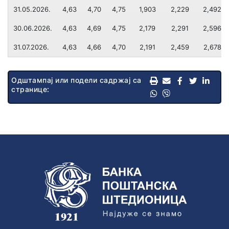
31.05.2026.
4,63
4,70
4,75
1,903
2,229
2,492
Директно задужење
ПРЕГЛЕД УСЛУГА И НАКНАДА
30.06.2026.
4,63
4,69
4,75
2,179
2,291
2,596
Мењачки послови
ОПШТИ УСЛОВИ ПОСЛОВАЊА
31.07.2026.
4,63
4,66
4,70
2,191
2,459
2,678
Трансфери новца
Издавање сефова
Одштампај или подели садржај са
Осигурање
странице:
Самоуслужна зона 24/7
Промена платног рачуна
Изводи по рачуну
ТАРИФА НАКНАДА
ПРЕГЛЕД УСЛУГА И НАКНАДА
КАМАТНЕ СТОПЕ
ОПШТИ УСЛОВИ ПОСЛОВАЊА