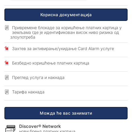
Корисна документација
Привремене блокаде за коришћење платних картица у
земљама где је идентификован висок ниво ризика од
злоупотреба
Захтев за активирање/укидање Card Alarm услуге
Безбедно коришћење платних картица
Преглед услуга и накнада
Тарифа накнада
Можда ће вас занимати
Discover® Network
нови бренд платних картица