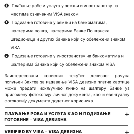
Плаћање робе и услуга у земљи и иностранству на
Трајни налог
ПРЕГЛЕД УСЛУГА И НАКНАДА
местима означеним VISA знаком
Директно задужење
ОПШТИ УСЛОВИ ПОСЛОВАЊА
Подизање готовине у земљи на банкоматима,
Мењачки послови
шалтерима пошта, шалтерима Банке Поштанска
штедионица и других банака који су обележени знаком
Трансфери новца
VISA
Издавање сефова
Подизање готовине у иностранству на банкоматима и
Осигурање
шалтерима банака који су обележени знаком VISA
Самоуслужна зона 24/7
Заинтересовани корисник текућег девизног рачуна
попуњен Захтев за издавање VISA девизне платне картице
Промена платног рачуна
може предати искључиво лично на шалтеру Банке уз
Изводи по рачуну
приложену фотокопију личног документа, као и евентуалну
фотокопију документа додатног корисника.
ТАРИФА НАКНАДА
ПЛАЋАЊЕ РОБА И УСЛУГА КАО И ПОДИЗАЊЕ
ПРЕГЛЕД УСЛУГА И НАКНАДА
ГОТОВИНЕ – VISA ДЕВИЗНА
КАМАТНЕ СТОПЕ
VERIFIED BY VISA – VISA ДЕВИЗНА