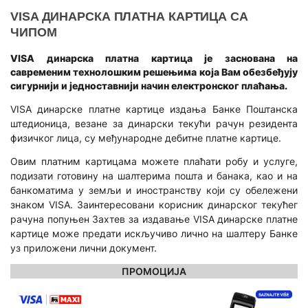
БРОКЕРСКИ ПОСЛОВИ
VISA ДИНАРСКА ПЛАТНА КАРТИЦА СА
Visa дебитна
Исплата пензије на кућну адресу
ПЛАТНИ ПРОМЕТ
Бесплатне акције
ЧИПОМ
Платни промет у земљи
Штедне обвезнице
КРЕДИТИ
Е-СЕРВИСИ
VISA динарска платна картица је заснована на
савременим технолошким решењима која Вам обезбеђују
Платни промет у иностранству
Готовински кредити
Интернет банкарство
ДЕВИЗНО-НОВЧАНО ТРЖИШТЕ
сигурнији и једноставнији начин електронског плаћања.
Кредити за рефинансирање
Мобилно банкарство
Купопродаја девиза
VISA динарске платне картице издања Банке Поштанска
ПЛАТНЕ КАРТИЦЕ
штедионица, везане за динарски текући рачун резидента
Потрошачки кредити
Депозити
КРЕДИТИ
физичког лица, су међународне дебитне платне картице.
DinaCard дебитна
Ауто кредити
Овлашћени мењачи
Овим платним картицама можете плаћати робу и услуге,
Пољопривредни кредити
Visa дебитна
подизати готовину на шалтерима пошта и банака, као и на
Стамбени кредит
Мењачки послови
Mastercard дебитна
ТАРИФА НАКНАДА
банкоматима у земљи и иностранству који су обележени
Кредит за енергетску ефикасност
знаком VISA. Заинтересовани корисник динарског текућег
Инструменти заштите од промене девизног курса/ка
Visa кредитна
ОПШТИ УСЛОВИ ПОСЛОВАЊА
рачуна попуњен Захтев за издавање VISA динарске платне
ПЛАТНЕ КАРТИЦЕ
картице може предати искључиво лично на шалтеру Банке
ФИНАНСИЈСКЕ ИНСТИТУЦИЈЕ
КРЕДИТИ
уз приложени лични документ.
Дебитне картице
Финансијске институције
Субвенционисани кредити
ПРОМОЦИЈА
Кредитне картице
Кредити за обртна средства и ликвидност
ПОСЛОВИ ДЕПОЗИТАРА