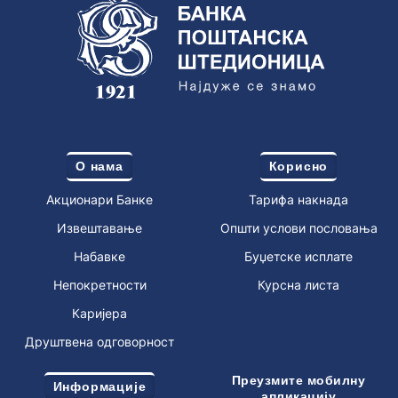
О нама
Корисно
Акционари Банке
Тарифа накнада
Извештавање
Општи услови пословања
Набавке
Буџетске исплате
Непокретности
Курсна листа
Каријера
Друштвена одговорност
Преузмите мобилну
Информације
апликацију