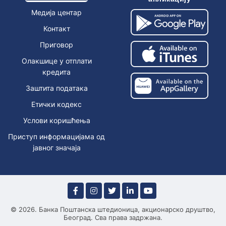
Медија центар
Контакт
Приговор
Олакшице у отплати
кредита
Заштита података
Етички кодекс
Услови коришћења
Приступ информацијама од
јавног значаја
© 2026. Банка Поштанска штедионица, акционарско друштво,
Београд. Сва права задржана.