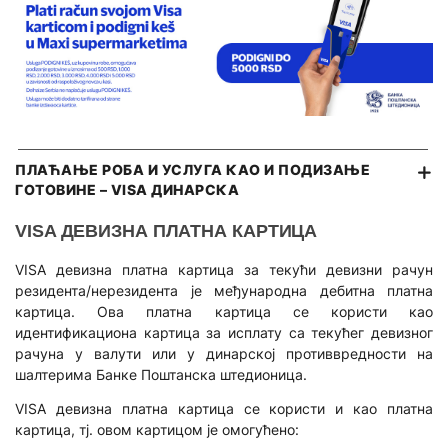
Поклон картица
Инвестициони кредити
Послови депозитара
е-Захтеви за картице
Девизни кредити
ТАРИФА НАКНАДА
Револвинг линије
ШТЕДЊА
ОПШТИ УСЛОВИ ПОСЛОВАЊА
Кредит за стамбене заједнице
Динарска штедња
Девизна штедња
Е-СЕРВИСИ
ПЛАЋАЊЕ РОБА И УСЛУГА КАО И ПОДИЗАЊЕ
ГОТОВИНЕ – VISA ДИНАРСКА
Дечја штедња
Halcom E-Bank
VISA ДЕВИЗНА ПЛАТНА КАРТИЦА
OfficeBanking
Е-СЕРВИСИ
VISA девизна платна картица за текући девизни рачун
E-commerce
Електронско банкарство
резидента/нерезидента је међународна дебитна платна
картица. Ова платна картица се користи као
Мобилно банкарство
ОСТАЛО
идентификациона картица за исплату са текућег девизног
рачуна у валути или у динарској противвредности на
Google Pay
Документарно пословање
шалтерима Банке Поштанска штедионица.
Apple Pay
е-Фискализација
VISA девизна платна картица се користи и као платна
картица, тј. овом картицом је омогућено:
ОСТАЛО
ТАРИФА НАКНАДА