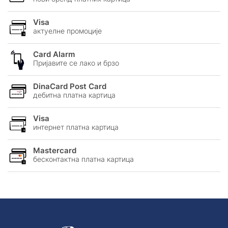
Visa
актуелне промоције
Card Alarm
Пријавите се лако и брзо
DinaCard Post Card
дебитна платна картицa
Visa
интернет платна картицa
Mastercard
бесконтактна платна картицa