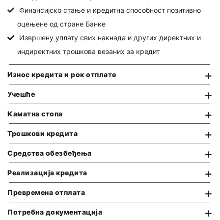
Поклон картица
Инвестициони кредити
Финансијско стање и кредитна способност позитивно
Послови депозитара
е-Захтеви за картице
оцењене од стране Банке
Девизни кредити
ТАРИФА НАКНАДА
Извршену уплату свих накнада и других директних и
Револвинг линије
ШТЕДЊА
ОПШТИ УСЛОВИ ПОСЛОВАЊА
индиректних трошкова везаних за кредит
Кредит за стамбене заједнице
Динарска штедња
Износ кредита и рок отплате
Девизна штедња
Е-СЕРВИСИ
Учешће
Дечја штедња
Halcom E-Bank
Каматна стопа
OfficeBanking
Е-СЕРВИСИ
Трошкови кредита
E-commerce
Електронско банкарство
Средства обезбеђења
Мобилно банкарство
ОСТАЛО
Реализација кредита
Google Pay
Документарно пословање
Apple Pay
Превремена отплата
е-Фискализација
Потребна документација
ОСТАЛО
ТАРИФА НАКНАДА