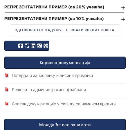
РЕПРЕЗЕНТАТИВНИ ПРИМЕР (са 20% учешћа)
Трајни налог
ПРЕГЛЕД УСЛУГА И НАКНАДА
Директно задужење
РЕПРЕЗЕНТАТИВНИ ПРИМЕР (са 10% учешћа)
ОПШТИ УСЛОВИ ПОСЛОВАЊА
Мењачки послови
ОДГОВОРНО СЕ ЗАДУЖУЈТЕ. СВАКИ КРЕДИТ КОШТА.
Трансфери новца
Издавање сефова
Осигурање
Корисна документација
Самоуслужна зона 24/7
Потврда о запослењу и висини примања
Промена платног рачуна
Решење о административној забрани
Изводи по рачуну
ТАРИФА НАКНАДА
Списак документације у складу са наменом кредита
ПРЕГЛЕД УСЛУГА И НАКНАДА
КАМАТНЕ СТОПЕ
Можда ће вас занимати