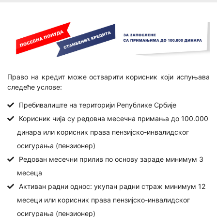
БРОКЕРСКИ ПОСЛОВИ
Visa дебитна
Исплата пензије на кућну адресу
ПЛАТНИ ПРОМЕТ
Бесплатне акције
Платни промет у земљи
Штедне обвезнице
КРЕДИТИ
Е-СЕРВИСИ
Платни промет у иностранству
Готовински кредити
Интернет банкарство
ДЕВИЗНО-НОВЧАНО ТРЖИШТЕ
Кредити за рефинансирање
Мобилно банкарство
Купопродаја девиза
Право на кредит може остварити корисник који испуњава
ПЛАТНЕ КАРТИЦЕ
следеће услове:
Потрошачки кредити
Депозити
КРЕДИТИ
DinaCard дебитна
Пребивалиште на територији Републике Србије
Ауто кредити
Овлашћени мењачи
Пољопривредни кредити
Visa дебитна
Корисник чија су редовна месечна примања до 100.000
Стамбени кредит
Мењачки послови
динара или корисник права пензијско-инвалидског
Mastercard дебитна
ТАРИФА НАКНАДА
Кредит за енергетску ефикасност
осигурања (пензионер)
Инструменти заштите од промене девизног курса/ка
Visa кредитна
ОПШТИ УСЛОВИ ПОСЛОВАЊА
Редован месечни прилив по основу зараде минимум 3
ПЛАТНЕ КАРТИЦЕ
ФИНАНСИЈСКЕ ИНСТИТУЦИЈЕ
КРЕДИТИ
месеца
Дебитне картице
Финансијске институције
Активан радни однос: укупан радни страж минимум 12
Субвенционисани кредити
месеци или корисник права пензијско-инвалидског
Кредитне картице
Кредити за обртна средства и ликвидност
ПОСЛОВИ ДЕПОЗИТАРА
осигурања (пензионер)