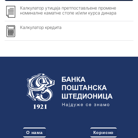
ОПШТИ УСЛОВИ ПОСЛОВАЊА
Калкулатор утицаја претпостављене промене
номиналне каматне стопе и/или курса динара
Калкулатор кредита
О нама
Корисно