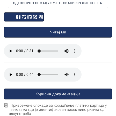
ОДГОВОРНО СЕ ЗАДУЖУЈТЕ. СВАКИ КРЕДИТ КОШТА.
ОПШТИ УСЛОВИ ПОСЛОВАЊА
Читај ми
Корисна документација
Привремене блокаде за коришћење платних картица у
земљама где је идентификован висок ниво ризика од
злоупотреба