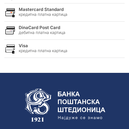
Mastercard Standard
кредитна платна картицa
DinaCard Post Card
дебитна платна картицa
Visa
кредитна платна картицa