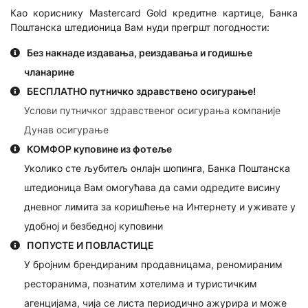
Поклон картица
Инвестициони кредити
Као кориснику Mastercard Gold кредитне картице, Банка
Послови депозитара
е-Захтеви за картице
Поштанска штедионица Вам нуди прегршт погодности:
Девизни кредити
ТАРИФА НАКНАДА
Без накнаде издавања, реиздавања и годишње
Револвинг линије
ШТЕДЊА
ОПШТИ УСЛОВИ ПОСЛОВАЊА
чланарине
Кредит за стамбене заједнице
Динарска штедња
БЕСПЛАТНО путничко здравствено осигурање!
Услови путничког здравственог осигурања компаније
Девизна штедња
Е-СЕРВИСИ
Дунав осигурање
Дечја штедња
Halcom E-Bank
КОМФОР куповине из фотеље
OfficeBanking
Е-СЕРВИСИ
Уколико сте љубитељ онлајн шопинга, Банка Поштанска
штедионица Вам омогућава да сами одредите висину
E-commerce
Електронско банкарство
дневног лимита за коришћење на Интернету и уживате у
Мобилно банкарство
удобној и безбедној куповини
ОСТАЛО
Google Pay
ПОПУСТЕ И ПОВЛАСТИЦЕ
Документарно пословање
У бројним брендираним продавницама, реномираним
Apple Pay
е-Фискализација
ресторанима, познатим хотелима и туристичким
ОСТАЛО
агенцијама, чија се листа периодично ажурира и може
ТАРИФА НАКНАДА