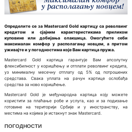
БРОКЕРСКИ ПОСЛОВИ
Visa дебитна
Исплата пензије на кућну адресу
ПЛАТНИ ПРОМЕТ
Бесплатне акције
Платни промет у земљи
Штедне обвезнице
КРЕДИТИ
Е-СЕРВИСИ
Определите се за Mastercard Gold картицу са револвинг
кредитом и сјајним карактеристикама приликом
Платни промет у иностранству
Готовински кредити
Интернет банкарство
ДЕВИЗНО-НОВЧАНО ТРЖИШТЕ
куповине или добијања олакшица. Омогућите себи
максималан комфор у располагању новцем, а притом
Кредити за рефинансирање
Мобилно банкарство
Купопродаја девиза
ПЛАТНЕ КАРТИЦЕ
уживајте и у погодностима које Вам картица пружа.
Потрошачки кредити
Депозити
КРЕДИТИ
DinaCard дебитна
Mastercard Gold картица гарантује Вам апсолутну
Ауто кредити
флексибилност у коришћењу и отплати револвинг кредита,
Овлашћени мењачи
Пољопривредни кредити
Visa дебитна
уз минималну месечну отплату од 5% од потрошених
Стамбени кредит
Мењачки послови
средстава. Свака уплата на рачун картице ослобађа
Mastercard дебитна
ТАРИФА НАКНАДА
средства за ново коришћење.
Кредит за енергетску ефикасност
Инструменти заштите од промене девизног курса/ка
Visa кредитна
ОПШТИ УСЛОВИ ПОСЛОВАЊА
Mastercard Gold је међународна картица коју можете
ПЛАТНЕ КАРТИЦЕ
користити за плаћање робе и услуга, као и за подизање
ФИНАНСИЈСКЕ ИНСТИТУЦИЈЕ
КРЕДИТИ
готовине на територији Србије и у иностранству, на
Дебитне картице
Финансијске институције
местима на којима је истакнут знак Mastercard.
Субвенционисани кредити
Кредитне картице
ПОГОДНОСТИ
Кредити за обртна средства и ликвидност
ПОСЛОВИ ДЕПОЗИТАРА