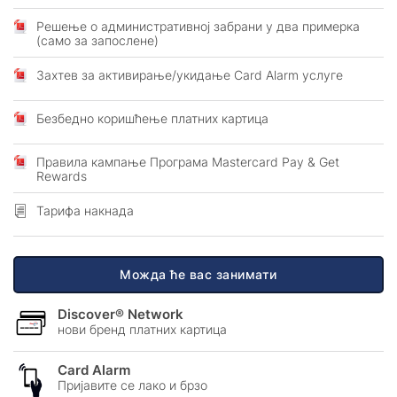
Решење о административној забрани у два примерка
(само за запослене)
Захтев за активирање/укидање Card Alarm услуге
Безбедно коришћење платних картица
Правила кампање Програма Mastercard Pay & Get
Rewards
Тарифа накнада
Можда ће вас занимати
Discover® Network
нови бренд платних картица
Card Alarm
Пријавите се лако и брзо