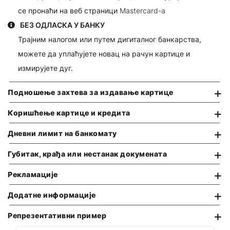
се пронаћи на веб страници
Mastercard-а
Трајни налог
ПРЕГЛЕД УСЛУГА И НАКНАДА
БЕЗ ОДЛАСКА У БАНКУ
Директно задужење
ОПШТИ УСЛОВИ ПОСЛОВАЊА
Трајним налогом или путем дигиталног банкарства,
Мењачки послови
можете да уплаћујете новац на рачун картице и
измирујете дуг.
Трансфери новца
Издавање сефова
Подношење захтева за издавање картице
Осигурање
Коришћење картице и кредита
Самоуслужна зона 24/7
Дневни лимит на банкомату
Промена платног рачуна
Губитак, крађа или нестанак докумената
Изводи по рачуну
Рекламације
ТАРИФА НАКНАДА
Додатне информације
ПРЕГЛЕД УСЛУГА И НАКНАДА
Репрезентативни пример
КАМАТНЕ СТОПЕ