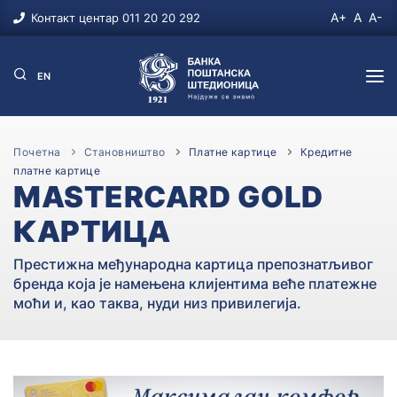
A+
A
A-
Контакт центар 011 20 20 292
EN
СТАНОВНИШТВО
Почетна
Становништво
Платне картице
Кредитне
платне картице
ПЛАТНИ РАЧУНИ
ПРИВРЕДА
MASTERCARD GOLD
Динарски рачуни
КАРТИЦА
ПЛАТНИ РАЧУНИ
ПОЉОПРИВРЕДА
Девизни рачун
Динарски рачун за резиденте
Престижна међународна картица препознатљивог
ПЛАТНИ РАЧУНИ
ФИНАНСИЈСКА ТРЖИШТА
бренда која је намењена клијентима веће платежне
Девизни рачун за резиденте
ПОГОДНОСТИ
моћи и, као таква, нуди низ привилегија.
Рачун за пољопривреднике
ХАРТИЈЕ ОД ВРЕДНОСТИ
Динарски и девизни рачуни за нерезиденте
Чекови
Хартије од вредности
ПЛАТНЕ КАРТИЦЕ
ESCROW рачуни
Дозвољено прекорачење
DinaCard Post Card дебитна
Дозвољено прекорачење (overdraft)
Пензија/Инвалиднина унапред