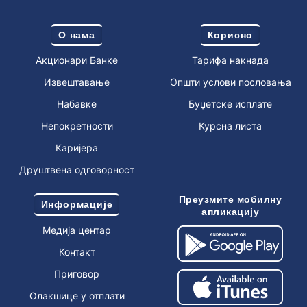
О нама
Корисно
Акционари Банке
Тарифа накнада
Извештавање
Општи услови пословања
Набавке
Буџетске исплате
Непокретности
Курсна листа
Каријера
Друштвена одговорност
Преузмите мобилну
Информације
апликацију
Медија центар
Контакт
Приговор
Олакшице у отплати