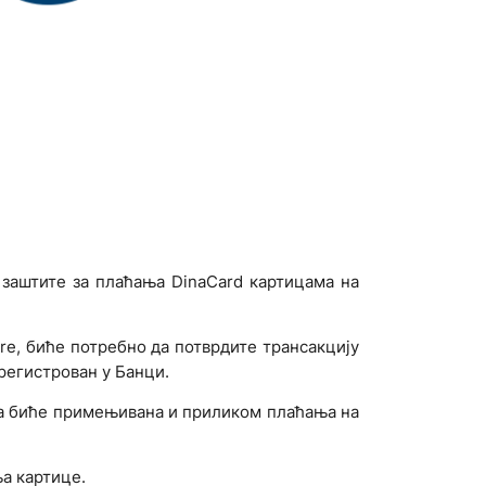
 заштите за плаћања DinaCard картицама на
e, биће потребно да потврдите трансакцију
регистрован у Банци.
да биће примењивана и приликом плаћања на
ња картице.