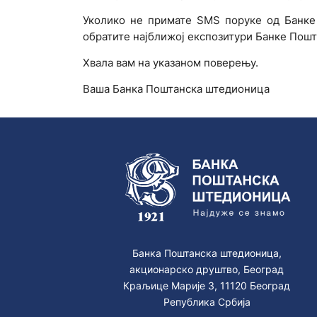
Уколико не примате SMS поруке од Банке 
обратите најближој експозитури Банке Пош
Хвала вам на указаном поверењу.
Ваша Банка Поштанска штедионица
Банка Поштанска штедионица,
акционарско друштво, Београд
Краљице Марије 3, 11120 Београд
Република Србија