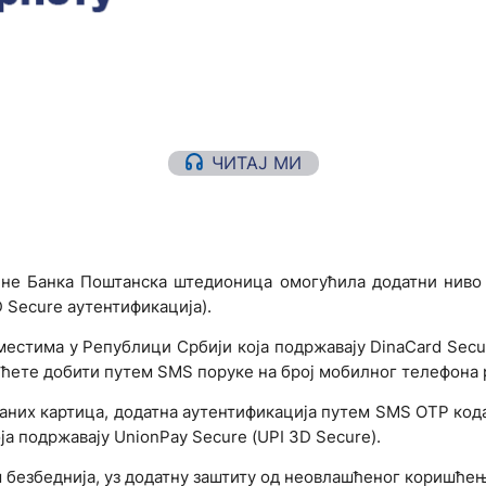
ЧИТАЈ МИ
дине Банка Поштанска штедионица омогућила додатни ниво
 Secure аутентификација).
естима у Републици Србији која подржавају DinaCard Secur
у ћете добити путем SMS поруке на број мобилног телефона 
аних картица, додатна аутентификација путем SMS OTP ко
а подржавају UnionPay Secure (UPI 3D Secure).
ш безбеднија, уз додатну заштиту од неовлашћеног коришће