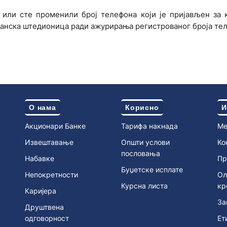
или сте променили број телефона који је пријављен за 
танска штедионица ради ажурирања регистрованог броја те
О нама
Корисно
И
Акционари Банке
Тарифа накнада
Ме
Извештавање
Општи услови
Ко
пословања
Набавке
Пр
Буџетске исплате
Непокретности
Ол
Курсна листа
кр
Каријера
За
Друштвена
одговорност
Ет