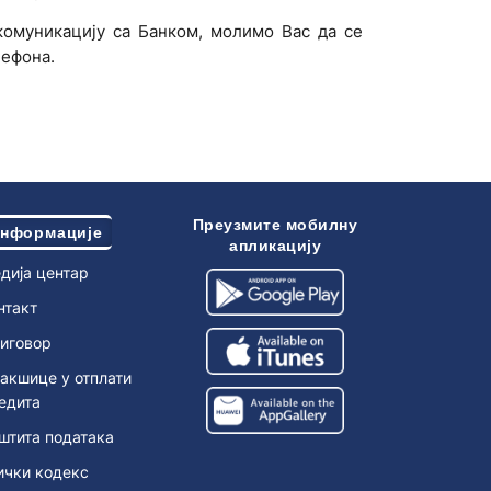
комуникацију са Банком, молимо Вас да се
лефона.
Преузмите мобилну
нформације
апликацију
дија центар
нтакт
иговор
акшице у отплати
едита
штита података
ички кодекс