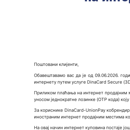
Поштовани клијенти,
Обавештавамо вас да је од 09.06.2026. го
интернету путем услуге DinaCard Secure (3D
Приликом плаћања на интернет продајним м
уносом једнократне лозинке (OTP кода) кој
За кориснике DinaCard-UnionPay кобрендир
иностраним интернет продајним местима кој
На овај начин интернет куповина постаје јо